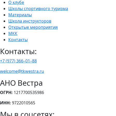
О клубе
Школы спортивного туризма
Материалы
Школа инструкторов
Открытые мероприятия
МКК
Контакты
Контакты:
+7 (977) 366–01–88
welcome@tkwestra.ru
АНО Вестра
ОГРН:
1217700535986
ИНН:
9722010565
Мы в соцсетях: