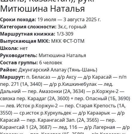
Митюшина Наталья
Сроки похода:
19 июля — 3 августа 2025 г.
Категория сложности:
3к.с, горный
Маршрутная книжка:
1/3-309
Выпускающая МКК:
МКК ФСТ-ОТМ
Школа:
нет
Руководитель:
Митюшина Наталья
Состав группы:
6 человек
Район:
Джунгарский Алатау (Тянь-Шань)
Маршрут:
п. Беласаз — д/р Аксу — д/р Карасай — п/п
пер. 271 (1А, 3440) — д/р р.Кишкинебулак — лед.
Дальний — пер. Амазонки (2А, 3634) — р.Коржун-2 —
связка пер. Карадаг (2А, 3600) + пер. Опасный (1Б, 3690)
— лев. Исток р.Коржун-2 — пер. Старая Крепость (1А,
3550) — ср.исток р.Куркульдек — д/р Караарык — д/р
Карасай — пер. Карангасай Зап. (2А, 3565) — пер.
Карангсай 1 (2А, 3687) — лед. 116 — д/р Лагерная — д/р