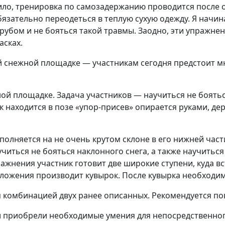
вило, тренировка по самозадержанию проводится после
язательно переодеться в теплую сухую одежду. Я начи
рубом и не бояться такой травмы. Заодно, эти упражне
асках.
 снежной площадке — участникам сегодня предстоит мн
ой площадке. Задача участников — научиться не боять
 находится в позе «упор-присев» опирается руками, дер
полняется на не очень крутом склоне в его нижней час
читься не бояться наклонного снега, а также научиться
жнения участник готовит две широкие ступени, куда вст
оложения производит кувырок. После кувырка необходим
комбинацией двух ранее описанных. Рекомендуется повт
 приобрели необходимые умения для непосредственног