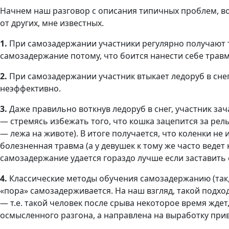
Начнем наш разговор с описания типичных проблем, в
от других, мне известных.
1.
При самозадержании участники регулярно получают т
самозадержание потому, что боится нанести себе тра
2.
При самозадержании участник втыкает ледоруб в снег,
неэффективно.
3.
Даже правильно воткнув ледоруб в снег, участник за
— стремясь избежать того, что кошка зацепится за рель
— лежа на животе). В итоге получается, что коленки не
болезненная травма (а у девушек к тому же часто ведет
самозадержание удается гораздо лучше если заставить 
4.
Классические методы обучения самозадержанию (так, 
«пора» самозадерживается. На наш взгляд, такой подх
— т.е. такой человек после срыва некоторое время жде
осмысленного разгона, а направлена на выработку при