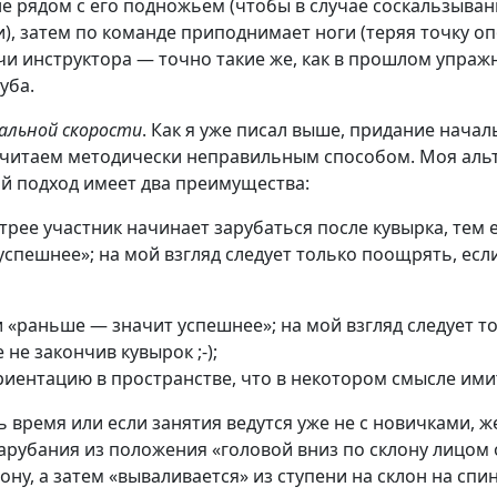
е рядом с его подножьем (чтобы в случае соскальзыван
ни), затем по команде приподнимает ноги (теряя точку 
чи инструктора — точно такие же, как в прошлом упра
уба.
чальной скорости
. Как я уже писал выше, придание нач
 считаем методически неправильным способом. Моя альт
ой подход имеет два преимущества:
трее участник начинает зарубаться после кувырка, тем
пешнее»; на мой взгляд следует только поощрять, если
и «раньше — значит успешнее»; на мой взгляд следует т
не закончив кувырок ;-);
риентацию в пространстве, что в некотором смысле ими
сь время или если занятия ведутся уже не с новичками,
арубания из положения «головой вниз по склону лицом 
лону, а затем «вываливается» из ступени на склон на спи