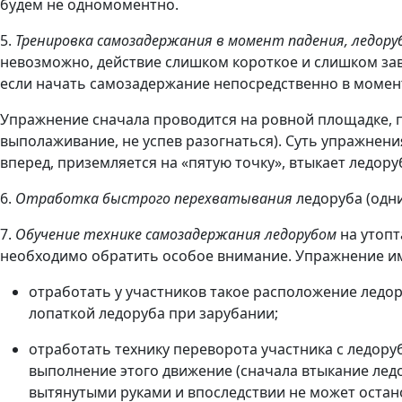
будем не одномоментно.
5.
Тренировка самозадержания в момент падения, ледор
невозможно, действие слишком короткое и слишком зави
если начать самозадержание непосредственно в момент 
Упражнение сначала проводится на ровной площадке, п
выполаживание, не успев разогнаться). Суть упражнени
вперед, приземляется на «пятую точку», втыкает ледор
6.
Отработка быстрого перехватывания
ледоруба (одни
7.
Обучение технике самозадержания ледорубом
на утопт
необходимо обратить особое внимание. Упражнение им
отработать у участников такое расположение ледо
лопаткой ледоруба при зарубании;
отработать технику переворота участника с ледор
выполнение этого движение (сначала втыкание ледор
вытянутыми руками и впоследствии не может остан