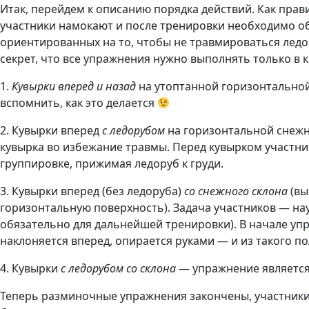
Итак, перейдем к описанию порядка действий. Как пра
участники намокают и после тренировки необходимо об
ориентированных на то, чтобы не травмироваться ледо
секрет, что все упражнения нужно выполнять только в к
1.
Кувырки вперед и назад
на утоптанной горизонтальной
вспомнить, как это делается
2. Кувырки вперед
с ледорубом
на горизонтальной снежн
кувырка во избежание травмы. Перед кувырком участник
группировке, прижимая ледоруб к груди.
3. Кувырки вперед (без ледоруба)
со снежного склона
(вы
горизонтальную поверхность). Задача участников — нау
обязательно для дальнейшей тренировки). В начале упра
наклоняется вперед, опирается руками — и из такого п
4. Кувырки
с ледорубом со склона
— упражнение является 
Теперь разминочные упражнения закончены, участники