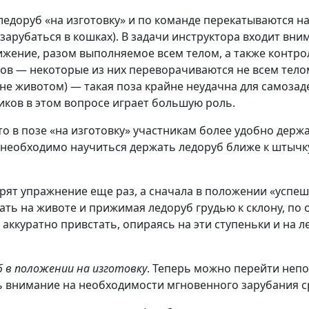
ледоруб «на изготовку» и по команде перекатываются на
 зарубаться в кошках). В задачи инструктора входит вн
вижение, разом выполняемое всем телом, а также контр
в — некоторые из них переворачиваются не всем телом,
не животом) — такая поза крайне неудачна для самозаде
ков в этом вопросе играет большую роль.
то в позе «на изготовку» участникам более удобно держ
 необходимо научиться держать ледоруб ближе к штычку
торят упражнение еще раз, а сначала в положении «усп
ать на животе и прижимая ледоруб грудью к склону, по 
м аккуратно привстать, опираясь на эти ступеньки и на
б в положении на изготовку
. Теперь можно перейти неп
ь внимание на необходимости мгновенного зарубания ср