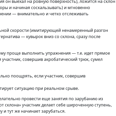
ия он выехал на ровную поверхность), ложится на склон
опоры и начиная соскальзывать) и мгновенно
жнении — внимательно и четко отслеживать
альной скорости (имитирующей ненамеренный разгон
ернатива — кувырок вниз со склона, сразу после
 ему проще выполнить упражнения — т.е. идет прямое
 участник, совершив акробатический трюк, сумел
олько поощрять, если участник, совершив
тирует ситуацию при реальном срыве.
 желательно провести еще занятия по зарубанию из
от склона» участник делает себе широченную ступень,
ну и тут же начинает зарубаться.