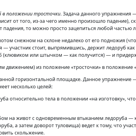
уб в положении тросточки
. Задача данного упражнения —
сит от того, из-за чего именно произошло падение), с
падения, то можно просто зацепиться любой частью лед
отом снежном на склоне недалеко от его подножия (что
я — участник стоит, выпрямившись, держит ледоруб как 
уб (клювиком или штычком — как получится) — и придерж
м движением) из положение «тросточки» в положение «
анной горизонтальной площадке. Данное упражнение — 
еет несколько целей:
руба относительно тела в положении «на изготовку», ч
убом на живот с одновременным втыканием ледоруба — к
уба, а затем доворот туловища) ведет к тому, что учас
овить скольжение.