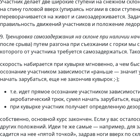
Участник делает две широкие ступени на снежном склон
на спину головой вверх (упираясь ногами в свои ступе
переворачивается на живот и самозадерживается. Зада
правильность движений участников и положение ледор
9.
Тренировка самозадержания на склоне при наличии на
после срыва) путем разгона при съезжании с горки мы
которого от участника требуется самозадержаться. Так
скорость набирается при кувырке мгновенно, а чем быс
осознание участником зависимости «раньше — значит ус
начать зарубаться, еще не закончив кувырок ;-);
т.е. идет прямое осознание участником зависимост
акробатический трюк, сумел начать зарубаться, еще 
при кувырке участник получает определенную дезо
собственно, основной курс закончен. Если у вас остало
других положений. Идеи те же самые — например, для з
садится на нее «пятой точкой», задрав ноги вверх по ск