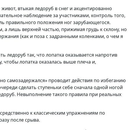
 живот, втыкая ледоруб в снег и акцентированно
имательное наблюдение за участниками, контроль того,
оль правильного положения ног зарубающегося.
 а лишь верхней частью, прижимая грудь к склону, но
ржания (как и поза с задранными коленками, о чем я
ать ледоруб так, что лопатка оказывается напротив
, чтобы лопатка оказалась выше плеча и,
ешно самозадержался» проводит действия по избеганию
очереди сделать ступеньки себе сначала одной ногой
 ледоруб. Невыполнение такого правила при реальных
осредственно к классическим упражнениям по
азу после срыва.