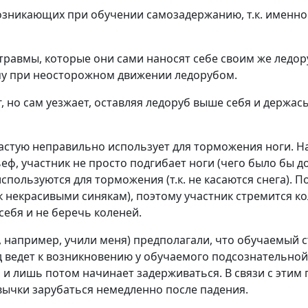
озникающих при обучении самозадержанию, т.к. именно
равмы, которые они сами наносят себе своим же ледор
вму при неосторожном движении ледорубом.
 но сам уезжает, оставляя ледоруб выше себя и держас
частую неправильно использует для торможения ноги. Н
еф, участник не просто подгибает ноги (чего было бы до
 используются для торможения (т.к. не касаются снега).
 к некрасивыми синякам), поэтому участник стремится к
себя и не беречь коленей.
например, учили меня) предполагали, что обучаемый съ
од ведет к возникновению у обучаемого подсознательно
т, и лишь потом начинает задерживаться. В связи с эти
вычки зарубаться немедленно после падения.