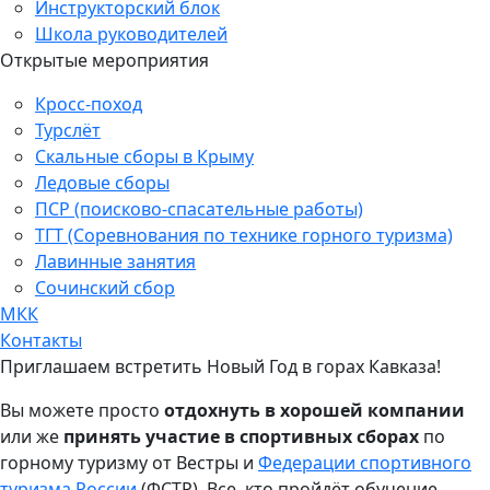
Инструкторский блок
Школа руководителей
Открытые мероприятия
Кросс-поход
Турслёт
Скальные сборы в Крыму
Ледовые сборы
ПСР (поисково-спасательные работы)
ТГТ (Соревнования по технике горного туризма)
Лавинные занятия
Сочинский сбор
МКК
Контакты
Приглашаем встретить Новый Год в горах Кавказа!
Вы можете просто
отдохнуть в хорошей компании
или же
принять участие в спортивных сборах
по
горному туризму от Вестры и
Федерации спортивного
туризма России
(ФСТР). Все, кто пройдёт обучение,