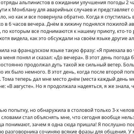
 отряды альпинистов в ожидании улучшения погоды 2 ча
пути к Монблану для аварийных случаев и представляет
ло, но как и все повернула обратно. Когда я спустилас
ко в 6 часов вечера. Днём в хижину поднялся пожилой а
х, по которым все поднимаются к нашему приюту, кто-то р
, хотя видела, как это обсуждали на своём языке другие 
инила на французском языке такую фразу: «Я приехала в
 меня понял и сказал: «До вечера». В этот день погода
постоянно продолжал дуть такой же сильный ветер. Бол
их было немного. В этот день, когда после второй попы
 Тома теперь дал мне место днём (места каждый день ме
е: «В августе». Но я продолжала надеяться, я же знала,
ью попытку, но обнаружила в столовой только 3-х челов
и словами стал объяснять мне, что сегодня вообще нел
нца понимают, зачем я одна сюда пришла! Я послушно п
ю разговорника сочиняю всякие фразы для общения. У м