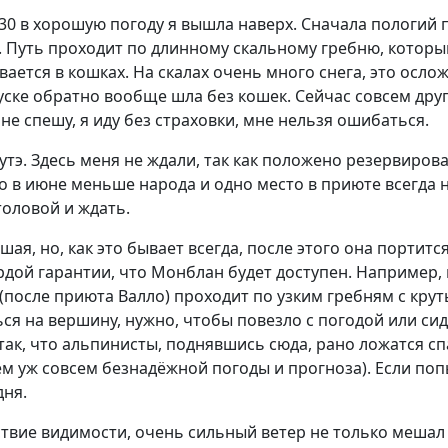
6.30 в хорошую погоду я вышла наверх. Сначала пологий
. Путь проходит по длинному скальному гребню, который
евается в кошках. На скалах очень много снега, это осл
а спуске обратно вообще шла без кошек. Сейчас совсем д
е спешу, я иду без страховки, мне нельзя ошибаться.
утэ. Здесь меня не ждали, так как положено резервирова
то в июне меньше народа и одно место в приюте всегда н
толовой и ждать.
ая, но, как это бывает всегда, после этого она портится
ёрдой гарантии, что Монблан будет доступен. Например
(после приюта Валло) проходит по узким гребням с кру
ься на вершину, нужно, чтобы повезло с погодой или си
так, что альпинисты, поднявшись сюда, рано ложатся сп
ем уж совсем безнадёжной погоды и прогноза). Если поп
дня.
твие видимости, очень сильный ветер не только мешал и