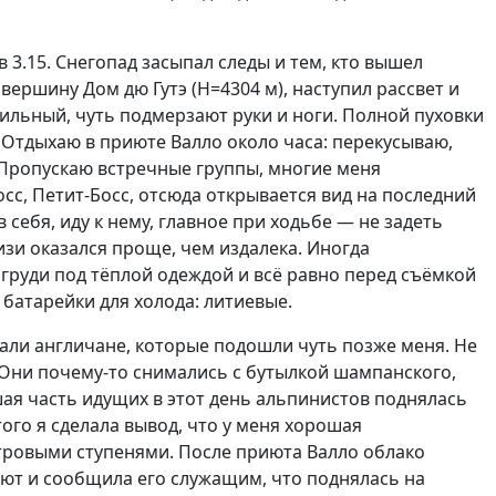
в 3.15. Снегопад засыпал следы и тем, кто вышел
вершину Дом дю Гутэ (Н=4304 м), наступил рассвет и
 сильный, чуть подмерзают руки и ноги. Полной пуховки
. Отдыхаю в приюте Валло около часа: перекусываю,
 Пропускаю встречные группы, многие меня
с, Петит-Босс, отсюда открывается вид на последний
ебя, иду к нему, главное при ходьбе — не задеть
изи оказался проще, чем издалека. Иногда
груди под тёплой одеждой и всё равно перед съёмкой
 батарейки для холода: литиевые.
лали англичане, которые подошли чуть позже меня. Не
 Они почему-то снимались с бутылкой шампанского,
ьшая часть идущих в этот день альпинистов поднялась
того я сделала вывод, что у меня хорошая
етровыми ступенями. После приюта Валло облако
риют и сообщила его служащим, что поднялась на