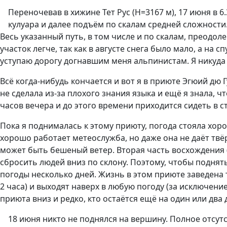
Переночевав в хижине Тет Рус (Н=3167 м), 17 июня в 
кулуара и далее подъём по скалам средней сложности
Весь указанный путь, в том числе и по скалам, преодол
участок легче, так как в августе снега было мало, а н
уступаю дорогу догнавшим меня альпинистам. Я никуда н
Всё когда-нибудь кончается и вот я в приюте Эгюий дю Г
не сделала из-за плохого знания языка и ещё я знала, ч
часов вечера и до этого времени приходится сидеть в с
Пока я поднималась к этому приюту, погода стояла хорош
хорошо работает метеослужба, но даже она не даёт тв
может быть бешеный ветер. Вторая часть восхождения 
сбросить людей вниз по склону. Поэтому, чтобы поднят
погоды несколько дней. Жизнь в этом приюте заведена 
2 часа) и выходят наверх в любую погоду (за исключени
приюта вниз и редко, кто остаётся ещё на один или два 
18 июня никто не поднялся на вершину. Полное отсутс