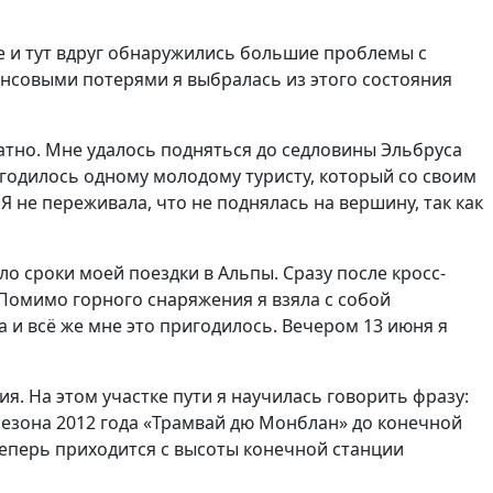
ре и тут вдруг обнаружились большие проблемы с
ансовыми потерями я выбралась из этого состояния
уратно. Мне удалось подняться до седловины Эльбруса
ригодилось одному молодому туристу, который со своим
 не переживала, что не поднялась на вершину, так как
о сроки моей поездки в Альпы. Сразу после кросс-
 Помимо горного снаряжения я взяла с собой
а и всё же мне это пригодилось. Вечером 13 июня я
я. На этом участке пути я научилась говорить фразу:
его сезона 2012 года «Трамвай дю Монблан» до конечной
 теперь приходится с высоты конечной станции