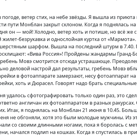
огоде, ветер стих, на небе звёзды. Я вышла из приюта 
и пути Монблан закрыт склоном. Когда я поднялась на 
одня он — мой!
Холодно, ветер хоть и потише, но всё же
ый жилет-безрукавка и однослойная куртка от «Мармота»
 шерстяным шарфом. Вышла на последний штурм в 7.40.
склицают: «Вива Россия»! Пройдены жандармы Гранд-Бос
гребень Мовэ смотрится отсюда устрашающе. Преодолев с
ьно деловой настрой дал результаты, гребень Мовэ вбл
рейки в фотоаппарате замерзают, несу фотоаппарат на 
рейки, хоть и Дюрасел. Говорят надо брать специальные
ня удалось сфотографировать только один раз, это сде
ответно англичан их фотоаппаратом в разных ракурсах.
 их. Итак, я поднялась на Монблан 21 июня в 10.45. Бол
меня не обгоняли, хотя это были молодые мужчины. Из э
гнали со своими длинными ногами, пока я боролась с м
ени, начался подлип на кошках. Когда я спустилась в п