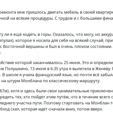
я ремонта мне пришлось двигать мебель в своей кварти
очкой на всякие процедуры. С трудом и с большими фин
гу ли я ещё ходить в горы. Оказалось, что могу, но акк
мпулах), которое я носила для себя на всякий случай, п
с Восточной вершины и был в очень плохом состоянии. Я
.
ствие которой заканчивалось 25 июня. Это и определил
е Полушкино, 13 июня в 6.35 утра я вылетела в Женеву.
 В школе я учила французский язык, но почти всё забыл
ют на штурм Монблана по классическому маршруту.
67м), хотя и здесь были свои занимательные приключени
едупредить тех, кто пойдёт этим путём, что в течение вс
оследнего участка пути. Поэтому стартовать на Монблан
ход скал, которая идёт сначала вниз, потом вверх.