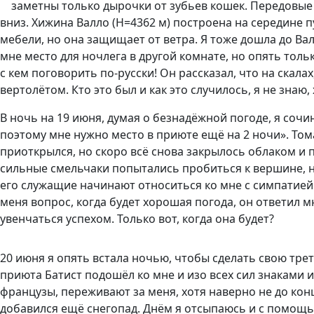
заметны только дырочки от зубьев кошек. Передовые
вниз. Хижина Валло (Н=4362 м) построена на середине 
мебели, но она защищает от ветра. Я тоже дошла до Вал
мне место для ночлега в другой комнате, но опять толь
с кем поговорить по-русски! Он рассказал, что на скала
вертолётом. Кто это был и как это случилось, я не знаю
В ночь на 19 июня, думая о безнадёжной погоде, я соч
поэтому мне нужно место в приюте ещё на 2 ночи». Тома
приоткрылся, но скоро всё снова закрылось облаком и 
сильные смельчаки попытались пробиться к вершине, но 
его служащие начинают относиться ко мне с симпатией.
меня вопрос, когда будет хорошая погода, он ответил мн
увенчаться успехом. Только вот, когда она будет?
20 июня я опять встала ночью, чтобы сделать свою трет
приюта Батист подошёл ко мне и изо всех сил знаками 
французы, переживают за меня, хотя наверно не до ко
добавился ещё снегопад. Днём я отсыпаюсь и с помощь