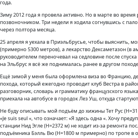
года.
Зиму 2012 года я провела активно. Но в марте во врем
позвоночником. Три недели я ходила согнувшись с пал
через полтора месяца.
25 апреля я уехала в Приэльбрусье, чтобы выяснить, мо
(примерно 5300 метров), а лекарство Дексаметазон (в а
руководителем переночевал на седловине после спуска 
на Эльбрус я всё же поднималась ранее в другом походе
Ещё зимой у меня была оформлена виза во Францию, дей
похода, который ежегодно проводит клуб Вестра в район
разговорник, словарь и грамматику французского языка.
приехала на автобусе в городок Лез Уш, откуда старту
Не буду описывать мой подъём до хижины Тет Рус (Н=31
«Je suis seul «, что означает: «Я здесь одна «. Хочу пр
станции Нид Эгле (Н=2372 м) не ходит из-за ремонта п
подъёмника Бэлль Вю (Н=1800 м примерно) по тропе в об