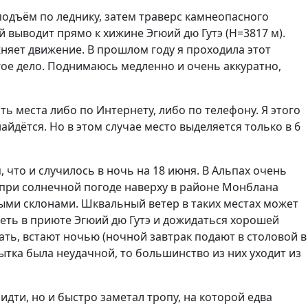
 подъём по леднику, затем траверс камнеопасного
 выводит прямо к хижине Эгюий дю Гутэ (Н=3817 м).
ожняет движение. В прошлом году я проходила этот
ругое дело. Поднимаюсь медленно и очень аккуратно,
ть места либо по Интернету, либо по телефону. Я этого
айдётся. Но в этом случае место выделяется только в 6
, что и случилось в ночь на 18 июня. В Альпах очень
, при солнечной погоде наверху в районе Монблана
тыми склонами. Шквальный ветер в таких местах может
деть в приюте Эгюий дю Гутэ и дожидаться хорошей
ать, встают ночью (ночной завтрак подают в столовой в
ытка была неудачной, то большинство из них уходит из
дти, но и быстро заметал тропу, на которой едва