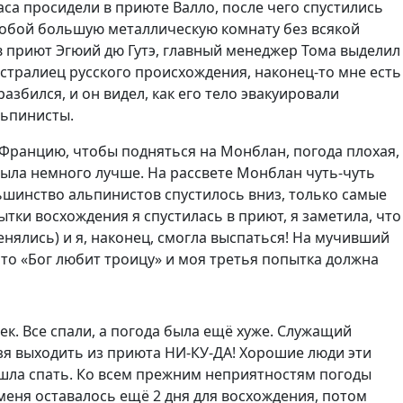
са просидели в приюте Валло, после чего спустились
 собой большую металлическую комнату без всякой
ь в приют Эгюий дю Гутэ, главный менеджер Тома выделил
встралиец русского происхождения, наконец-то мне есть
азбился, и он видел, как его тело эвакуировали
альпинисты.
о Францию, чтобы подняться на Монблан, погода плохая,
 была немного лучше. На рассвете Монблан чуть-чуть
ьшинство альпинистов спустилось вниз, только самые
тки восхождения я спустилась в приют, я заметила, что
нялись) и я, наконец, смогла выспаться! На мучивший
 что «Бог любит троицу» и моя третья попытка должна
ек. Все спали, а погода была ещё хуже. Служащий
ьзя выходить из приюта НИ-КУ-ДА! Хорошие люди эти
ошла спать. Ко всем прежним неприятностям погоды
еня оставалось ещё 2 дня для восхождения, потом