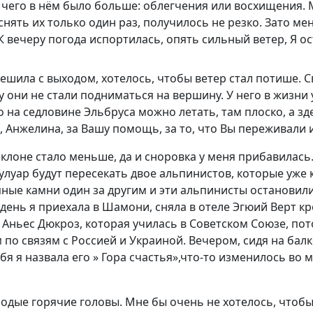
, чего в нём было больше: облегчения или восхищения.
снять их только один раз, получилось не резко. Зато 
К вечеру погода испортилась, опять сильный ветер, Я о
пешила с выходом, хотелось, чтобы ветер стал потише. 
у они не стали подниматься на вершину. У него в жизни
Но на седловине Эльбруса можно летать, там плоско, а 
, Анжелина, за Вашу помощь, за то, что Вы переживали 
склоне стало меньше, да и сноровка у меня прибавилась.
улуар будут пересекать двое альпинистов, которые уже к
рупные камни один за другим и эти альпинисты остановил
ень я приехала в Шамони, сняла в отеле Эгюий Верт кро
ньес Дюкроз, которая училась в Советском Союзе, пото
по связям с Россией и Украиной. Вечером, сидя на бал
бя я назвала его » Гора счастья»,что-то изменилось во 
дые горячие головы. Мне бы очень не хотелось, чтобы