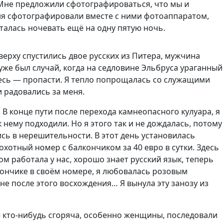
 Мне предложили сфотографироваться, что мы и
меня сфотографировали вместе с ними фотоаппаратом,
сталась ночевать ещё на одну пятую ночь.
Сверху спустились двое русских из Питера, мужчина
 уже был случай, когда на седловине Эльбруса ураганный
здесь — пропасти. Я тепло попрощалась со служащими
и радовались за меня.
 В конце пути после перехода камнеопасного кулуара, я
 нему подходили. Но я этого так и не дождалась, потому
ись в нерешительности. В этот день установилась
хотный номер с балкончиком за 40 евро в сутки. Здесь
м работала у нас, хорошо знает русский язык, теперь
кончике в своём номере, я любовалась розовым
мне после этого восхождения… Я вынула эту занозу из
 кто-нибудь сгоряча, особенно женщины, последовали